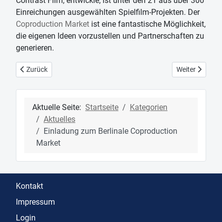
Contrast Film, entwickle, ist unter den 21 aus über 300
Einreichungen ausgewählten Spielfilm-Projekten. Der
Coproduction Market
ist eine fantastische Möglichkeit,
die eigenen Ideen vorzustellen und Partnerschaften zu
generieren.
Vorheriger Beitrag: Zwei Nominierungen "Preis Der Deutschen Filmk
Nächster Beitr
Zurück
Weiter
Aktuelle Seite:
Startseite
Kategorien
Aktuelles
Einladung zum Berlinale Coproduction
Market
Kontakt
Impressum
Login