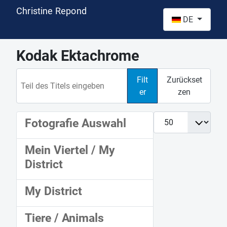
Christine Repond
Sprache auswähl
DE
Kodak Ektachrome
Teil des Titels eingeben
Filt
Zurückset
er
zen
Anzeige #
Fotografie Auswahl
Mein Viertel / My
District
My District
Tiere / Animals