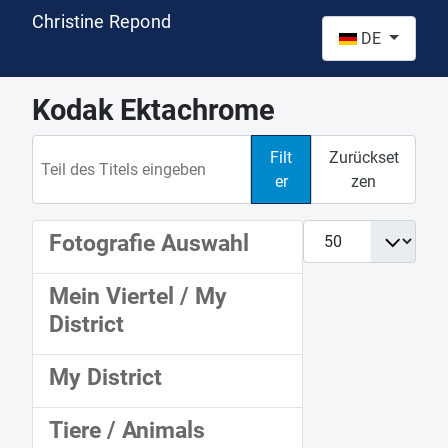
Christine Repond
Sprache auswähl
DE
Kodak Ektachrome
Teil des Titels eingeben
Filt
Zurückset
er
zen
Anzeige #
Fotografie Auswahl
Mein Viertel / My
District
My District
Tiere / Animals