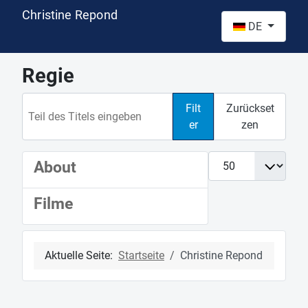
Christine Repond
Sprache auswähl
DE
Regie
Teil des Titels eingeben
Filt
Zurückset
er
zen
Anzeige #
About
Filme
Aktuelle Seite:
Startseite
Christine Repond