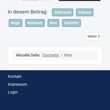
Silberwald
Vakuum
Regie
Drehbuch
Kino
Spielfilm
Nächster Beitr
Weiter
Aktuelle Seite:
Startseite
Kino
Kontakt
Impressum
Login