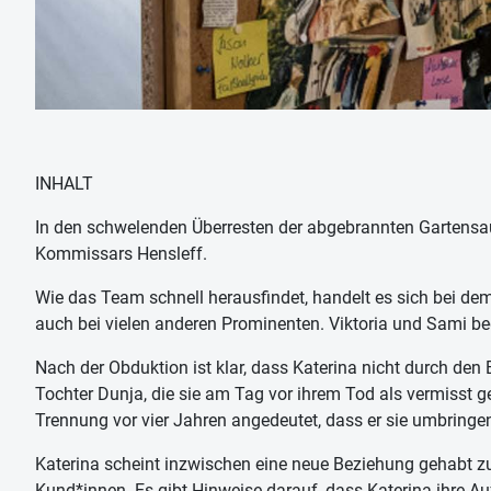
INHALT
In den schwelenden Überresten der abgebrannten Gartensauna
Kommissars Hensleff.
Wie das Team schnell herausfindet, handelt es sich bei dem 
auch bei vielen anderen Prominenten. Viktoria und Sami beg
Nach der Obduktion ist klar, dass Katerina nicht durch den 
Tochter Dunja, die sie am Tag vor ihrem Tod als vermisst g
Trennung vor vier Jahren angedeutet, dass er sie umbringe
Katerina scheint inzwischen eine neue Beziehung gehabt zu h
Kund*innen. Es gibt Hinweise darauf, dass Katerina ihre Au