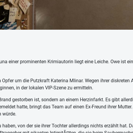
 einer prominenten Krimiautorin liegt eine Leiche. Owe ist ein
Opfer um die Putzkraft Katerina Mlinar. Wegen ihrer diskreten Ar
innen, in der lokalen VIP-Szene zu ermitteln.
Brand gestorben ist, sondern an einem Herzinfarkt. Es gibt aller
emeldet hatte, bringt das Team auf einen Ex-Freund ihrer Mutter.
n würde.
aben, von der sie ihrer Tochter allerdings nichts erzählt hat. D
ftraggeber mit pikanten IntimitÃ¤ten, die sie beim Saubermache