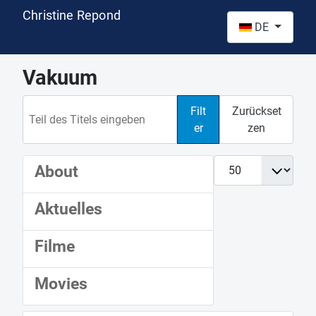
Christine Repond
Sprache auswähl
DE
Vakuum
Teil des Titels eingeben
Filt
Zurückset
er
zen
Anzeige #
About
Aktuelles
Filme
Movies