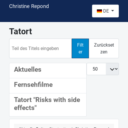
Christine Repond
Sprache auswähl
DE
Tatort
Teil des Titels eingeben
Filt
Zurückset
er
zen
Anzeige #
Aktuelles
Fernsehfilme
Tatort "Risks with side
effects"