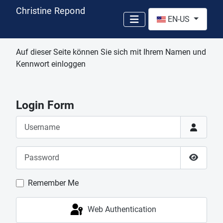
Christine Repond
Select your language
EN-US
Auf dieser Seite können Sie sich mit Ihrem Namen und
Kennwort einloggen
Login Form
Username
Password
Show P
Remember Me
Web Authentication