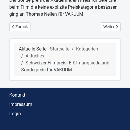
Der Sonderpreis der Akademie, ein Preis für Bereiche
beim Film die keine explizite Preiskategorie besässen,
ging an Thomas Nellen für VAKUUM
Vorheriger Beitrag: VAKUUM am Seoul international Women Filmfe
Nächster Beitr
Zurück
Weiter
Aktuelle Seite:
Startseite
Kategorien
Aktuelles
Schweizer Filmpreis: Eröffnungsrede und
Sonderpreis für VAKUUM
Kontakt
Impressum
Login