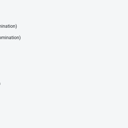
mination)
Nomination)
n