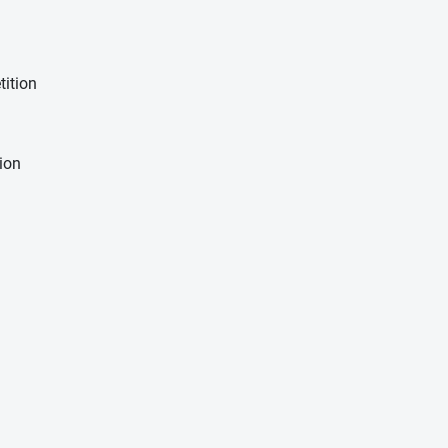
ition
ion