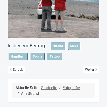
Strand
Meer
Handtuch
Sonne
Tattoo
Vorheriger Beitrag: Unterwegs / On the way
Nächster Beitra
Zurück
Weiter
Aktuelle Seite:
Startseite
Fotografie
Am Strand