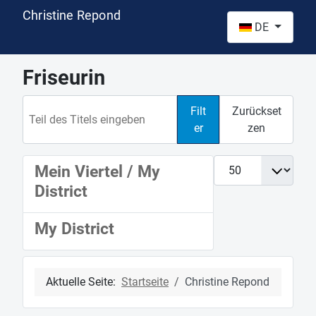
Christine Repond
Sprache auswähl
DE
Friseurin
Teil des Titels eingeben
Filt
Zurückset
er
zen
Anzeige #
Mein Viertel / My
District
My District
Aktuelle Seite:
Startseite
Christine Repond